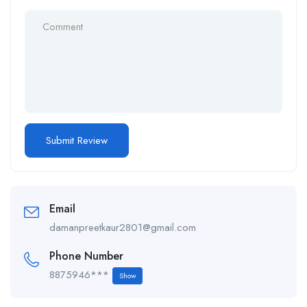
Email
damanpreetkaur2801@gmail.com
Phone Number
8875946***
Show