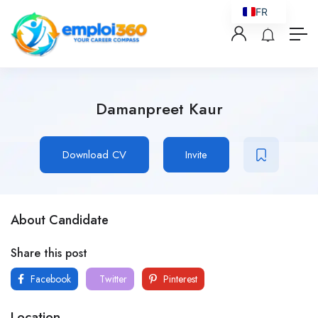
FR
Damanpreet Kaur
Download CV
Invite
About Candidate
Share this post
Facebook
Twitter
Pinterest
Location