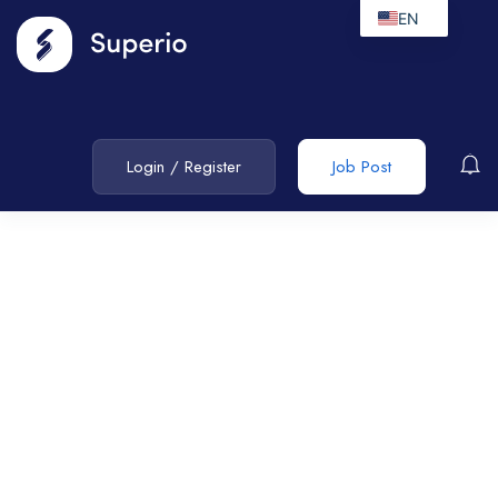
EN
Login
/
Register
Job Post